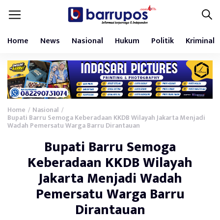
Home
News
Nasional
Hukum
Politik
Kriminal
Home
Nasional
/
/
Bupati Barru Semoga Keberadaan KKDB Wilayah Jakarta Menjadi
Wadah Pemersatu Warga Barru Dirantauan
Bupati Barru Semoga
Keberadaan KKDB Wilayah
Jakarta Menjadi Wadah
Pemersatu Warga Barru
Dirantauan