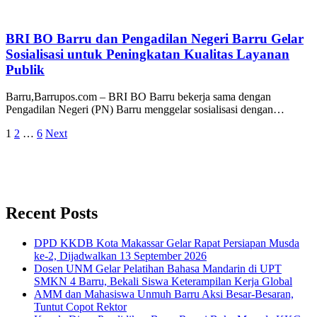
BRI BO Barru dan Pengadilan Negeri Barru Gelar
Sosialisasi untuk Peningkatan Kualitas Layanan
Publik
Barru,Barrupos.com – BRI BO Barru bekerja sama dengan
Pengadilan Negeri (PN) Barru menggelar sosialisasi dengan…
Posts
1
2
…
6
Next
pagination
Recent Posts
DPD KKDB Kota Makassar Gelar Rapat Persiapan Musda
ke-2, Dijadwalkan 13 September 2026
Dosen UNM Gelar Pelatihan Bahasa Mandarin di UPT
SMKN 4 Barru, Bekali Siswa Keterampilan Kerja Global
AMM dan Mahasiswa Unmuh Barru Aksi Besar-Besaran,
Tuntut Copot Rektor