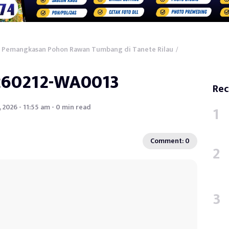
n Pemangkasan Pohon Rawan Tumbang di Tanete Rilau
/
260212-WA0013
Rec
, 2026 - 11:55 am - 0 min read
Comment: 0