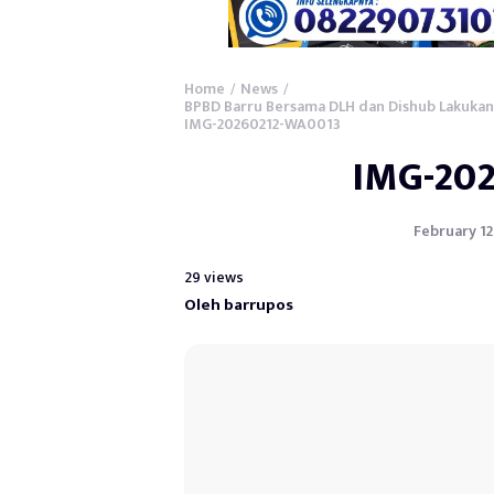
Home
News
/
/
BPBD Barru Bersama DLH dan Dishub Lakuka
IMG-20260212-WA0013
IMG-20
February 12
29 views
Oleh barrupos