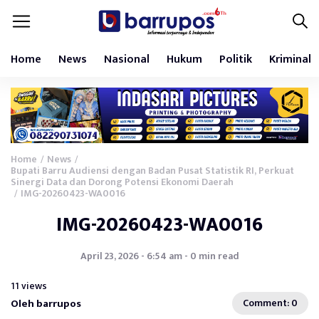
Home
News
Nasional
Hukum
Politik
Kriminal
Home
News
/
/
Bupati Barru Audiensi dengan Badan Pusat Statistik RI, Perkuat
Sinergi Data dan Dorong Potensi Ekonomi Daerah
IMG-20260423-WA0016
/
IMG-20260423-WA0016
April 23, 2026 - 6:54 am - 0 min read
11 views
Oleh barrupos
Comment: 0