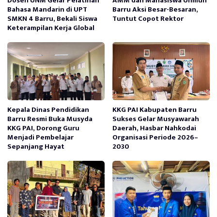
Dosen UNM Gelar Pelatihan
AMM dan Mahasiswa Unmuh
Bahasa Mandarin di UPT
Barru Aksi Besar-Besaran,
SMKN 4 Barru, Bekali Siswa
Tuntut Copot Rektor
Keterampilan Kerja Global
Kepala Dinas Pendidikan
KKG PAI Kabupaten Barru
Barru Resmi Buka Musyda
Sukses Gelar Musyawarah
KKG PAI, Dorong Guru
Daerah, Hasbar Nahkodai
Menjadi Pembelajar
Organisasi Periode 2026–
Sepanjang Hayat
2030