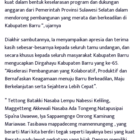
kuat dalam bentuk keselarasan program dan dukungan
anggaran dari Pemerintah Provinsi Sulawesi Selatan dalam
mendorong pembangunan yang merata dan berkeadilan di
Kabupaten Barru “, ujarnya
Diakhir sambutannya, Ia menyampaikan apresia dan terima
kasih sebesar-besarnya kepada seluruh tamu undangan, dan
secara khusus kepada seluruh masyarakat Kabupaten Barru
mengucapkan Dirgahayu Kabupaten Barru yang ke-65.
“Akselerasi Pembangunan yang Kolaboratif, Produktif dan
Bernafaskan Keagamaan menuju Barru Berkeadilan, Maju
Berkelanjutan serta Sejahtera Lebih Cepat”.
” Tettong Batakki Nasaba Lempu Nabessi Keliling,
Maggetteng Akkewali Nasaba Ada Tongeng.Natapusipai
Sipa’na Uwaewe, Iya Sappaengnge Onrong Kaminang
Mariawae. Tasibawa mappadeceng mannennungeng , yang
berarti Mari kita berdiri tegak seperti layaknya besi yang kuat
Bersatu padu lewat perkataan yang bijak. Dengan memiliki