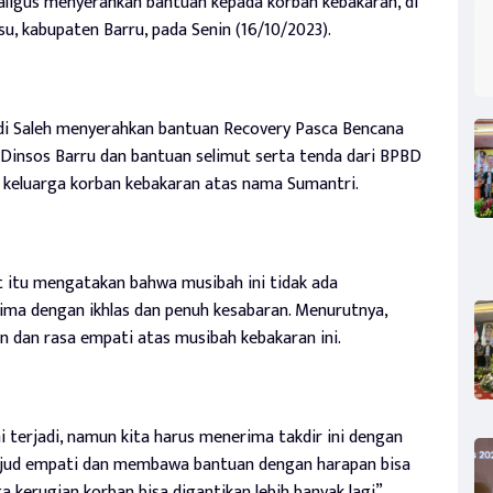
ligus menyerahkan bantuan kepada korban kebakaran, di
, kabupaten Barru, pada Senin (16/10/2023).
di Saleh menyerahkan bantuan Recovery Pasca Bencana
 Dinsos Barru dan bantuan selimut serta tenda dari BPBD
a keluarga korban kebakaran atas nama Sumantri.
t itu mengatakan bahwa musibah ini tidak ada
erima dengan ikhlas dan penuh kesabaran. Menurutnya,
an dan rasa empati atas musibah kebakaran ini.
 terjadi, namun kita harus menerima takdir ini dengan
ujud empati dan membawa bantuan dengan harapan bisa
 kerugian korban bisa digantikan lebih banyak lagi”,