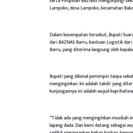
serta Pimpinan BAZNAS mengunjungi seka
Lampoko, desa Lampoko, kecamatan Balusu
Dalam kesempatan tersebut, Bupati Suar
dari BAZNAS Barru, bantuan Logistik dari
Barru, yang diterima langsung oleh kepal
Bupati yang dikenal pemimpin tanpa seka
menginginkan. Ini adalah takdir yang dit
kunjungannya ini adalah wujud keprihatin
“Tidak ada yang menginginkan musibah ini
lapang dada. Dan kami datang sebagai w
sedikit meringankan beban korban. Semoga