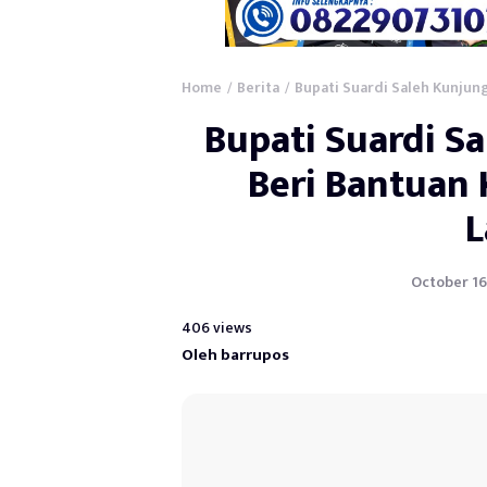
Home
Berita
Bupati Suardi Saleh Kunjun
/
/
Bupati Suardi S
Beri Bantuan
October 16,
406 views
Oleh barrupos