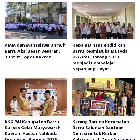
AMM dan Mahasiswa Unmuh
Kepala Dinas Pendidikan
Barru Aksi Besar-Besaran,
Barru Resmi Buka Musyda
Tuntut Copot Rektor
KKG PAI, Dorong Guru
Menjadi Pembelajar
Sepanjang Hayat
KKG PAI Kabupaten Barru
Karang Taruna Kecamatan
Sukses Gelar Musyawarah
Barru Salurkan Bantuan
Daerah, Hasbar Nahkodai
Donasi untuk Korban
Organisasi Periode 2026–
Kebakaran di Desa Anabanua