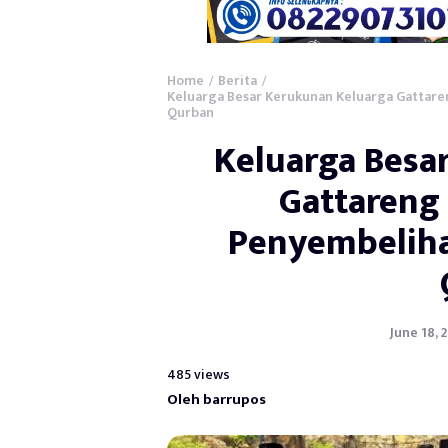
Home
Berita
/
/
Keluarga Besar Kerukunan Keluarga Gattar
Qurban
Keluarga Besa
Gattareng
Penyembeliha
June 18, 
485 views
Oleh barrupos