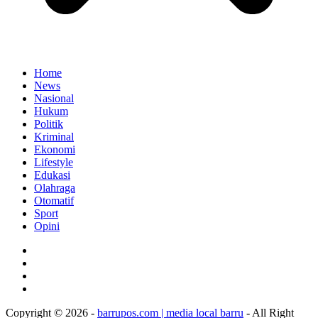
Home
News
Nasional
Hukum
Politik
Kriminal
Ekonomi
Lifestyle
Edukasi
Olahraga
Otomatif
Sport
Opini
Copyright © 2026 -
barrupos.com | media local barru
- All Right