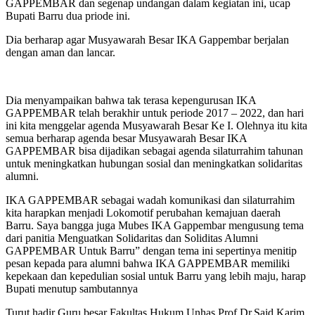
GAPPEMBAR dan segenap undangan dalam kegiatan ini, ucap
Bupati Barru dua priode ini.
Dia berharap agar Musyawarah Besar IKA Gappembar berjalan
dengan aman dan lancar.
Dia menyampaikan bahwa tak terasa kepengurusan IKA
GAPPEMBAR telah berakhir untuk periode 2017 – 2022, dan hari
ini kita menggelar agenda Musyawarah Besar Ke I. Olehnya itu kita
semua berharap agenda besar Musyawarah Besar IKA
GAPPEMBAR bisa dijadikan sebagai agenda silaturrahim tahunan
untuk meningkatkan hubungan sosial dan meningkatkan solidaritas
alumni.
IKA GAPPEMBAR sebagai wadah komunikasi dan silaturrahim
kita harapkan menjadi Lokomotif perubahan kemajuan daerah
Barru. Saya bangga juga Mubes IKA Gappembar mengusung tema
dari panitia Menguatkan Solidaritas dan Soliditas Alumni
GAPPEMBAR Untuk Barru” dengan tema ini sepertinya menitip
pesan kepada para alumni bahwa IKA GAPPEMBAR memiliki
kepekaan dan kepedulian sosial untuk Barru yang lebih maju, harap
Bupati menutup sambutannya
Turut hadir Guru besar Fakultas Hukum Unhas Prof.Dr.Said Karim