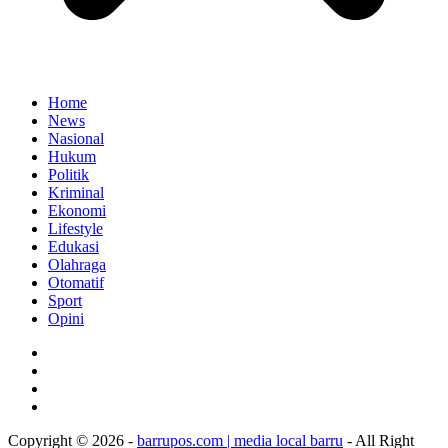
Home
News
Nasional
Hukum
Politik
Kriminal
Ekonomi
Lifestyle
Edukasi
Olahraga
Otomatif
Sport
Opini
Copyright © 2026 -
barrupos.com | media local barru
- All Right