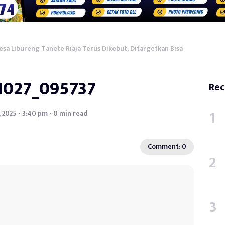
a Libureng Tanete Riaja Terus Dikebut, Ditargetkan Bisa
1027_095737
Rec
 2025 - 3:40 pm - 0 min read
Comment: 0