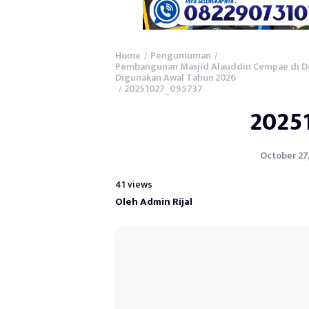
Home
Pengumuman
/
/
Pembangunan Masjid Alauddin Cempae di Des
Digunakan Awal Tahun 2026
20251027_095737
/
2025
October 27,
41 views
Oleh Admin Rijal