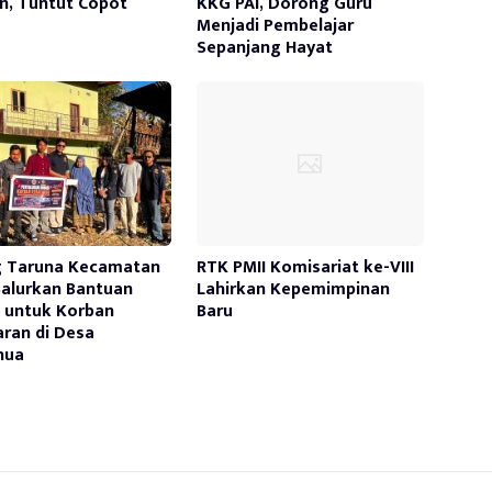
n, Tuntut Copot
KKG PAI, Dorong Guru
Menjadi Pembelajar
Sepanjang Hayat
g Taruna Kecamatan
RTK PMII Komisariat ke-VIII
Salurkan Bantuan
Lahirkan Kepemimpinan
 untuk Korban
Baru
ran di Desa
nua