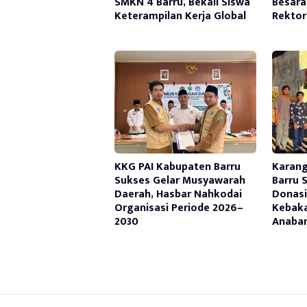
SMKN 4 Barru, Bekali Siswa
Besara
Keterampilan Kerja Global
Rektor
KKG PAI Kabupaten Barru
Karan
Sukses Gelar Musyawarah
Barru 
Daerah, Hasbar Nahkodai
Donasi
Organisasi Periode 2026–
Kebaka
2030
Anaba