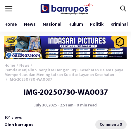
Home
News
Nasional
Hukum
Politik
Kriminal
Home
News
/
/
Pemda Menjalin Sinergitas Dengan BPJS Kesehatan Dalam Upaya
Memperluas dan Meningkatkan Kualitas Layanan Kesehatan
IMG-20250730-WA0037
/
IMG-20250730-WA0037
July 30, 2025 - 2:51 am - 0 min read
101 views
Oleh barrupos
Comment: 0