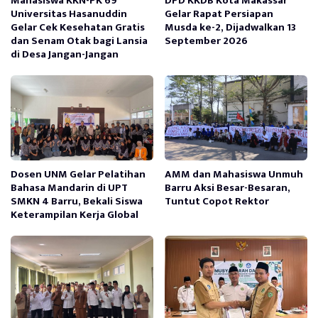
Mahasiswa KKN-PK 69
DPD KKDB Kota Makassar
Universitas Hasanuddin
Gelar Rapat Persiapan
Gelar Cek Kesehatan Gratis
Musda ke-2, Dijadwalkan 13
dan Senam Otak bagi Lansia
September 2026
di Desa Jangan-Jangan
Dosen UNM Gelar Pelatihan
AMM dan Mahasiswa Unmuh
Bahasa Mandarin di UPT
Barru Aksi Besar-Besaran,
SMKN 4 Barru, Bekali Siswa
Tuntut Copot Rektor
Keterampilan Kerja Global