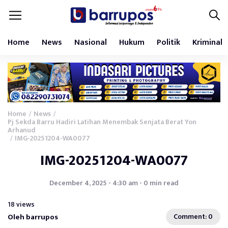
Home
News
Nasional
Hukum
Politik
Kriminal
Home
News
/
/
Pj Sekda Barru Hadiri Latihan Menembak Senjata Berat Yon
Arhanud
IMG-20251204-WA0077
/
IMG-20251204-WA0077
December 4, 2025 - 4:30 am - 0 min read
18 views
Oleh barrupos
Comment: 0