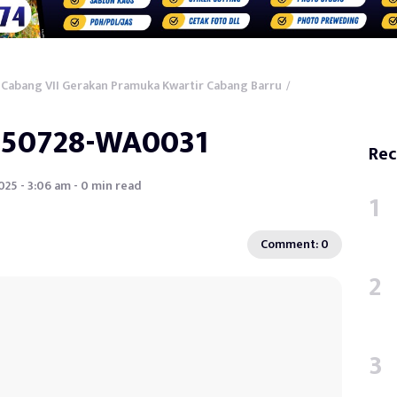
Cabang VII Gerakan Pramuka Kwartir Cabang Barru
/
250728-WA0031
Rec
2025 - 3:06 am - 0 min read
Comment: 0