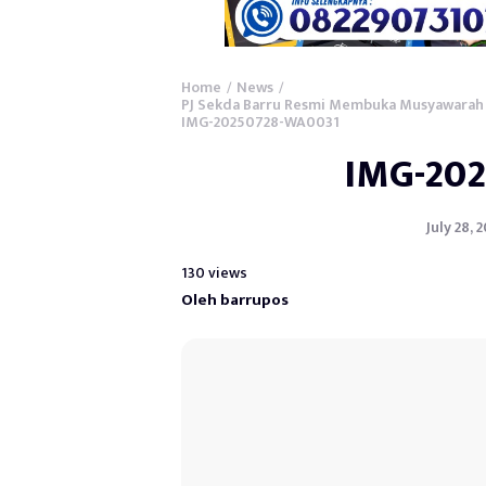
Home
News
/
/
PJ Sekda Barru Resmi Membuka Musyawarah 
IMG-20250728-WA0031
IMG-20
July 28, 
130 views
Oleh barrupos