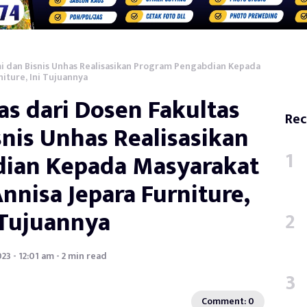
i dan Bisnis Unhas Realisasikan Program Pengabdian Kepada
iture, Ini Tujuannya
 dari Dosen Fakultas
Rec
nis Unhas Realisasikan
ian Kepada Masyarakat
nisa Jepara Furniture,
 Tujuannya
2023 - 12:01 am - 2 min read
Comment: 0