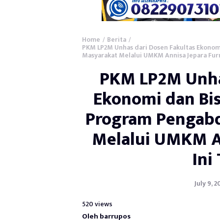
Home
Berita
/
/
PKM LP2M Unhas dari Dosen Fakultas Ekonom
Masyarakat Melalui UMKM Annisa Jepara Furn
PKM LP2M Unhas
Ekonomi dan Bis
Program Pengabd
Melalui UMKM An
Ini
July 9, 
520 views
Oleh barrupos