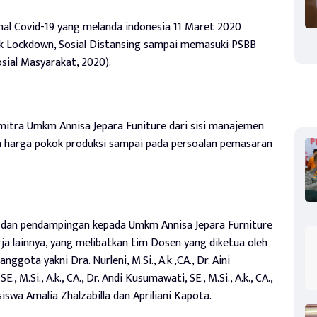
onal Covid-19 yang melanda indonesia 11 Maret 2020
k Lockdown, Sosial Distansing sampai memasuki PSBB
sial Masyarakat, 2020).
itra Umkm Annisa Jepara Funiture dari sisi manajemen
n harga pokok produksi sampai pada persoalan pemasaran
 dan pendampingan kepada Umkm Annisa Jepara Furniture
ja lainnya, yang melibatkan tim Dosen yang diketua oleh
anggota yakni Dra. Nurleni, M.Si., A.k.,CA., Dr. Aini
, SE., M.Si., A.k., CA., Dr. Andi Kusumawati, SE., M.Si., A.k., CA.,
wa Amalia Zhalzabilla dan Apriliani Kapota.