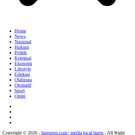
Home
News
Nasional
Hukum
Politik
Kriminal
Ekonomi
Lifestyle
Edukasi
Olahraga
Otomatif
Sport
Opini
Copyright © 2026 -
barrupos.com | media local barru
- All Right