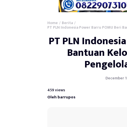
Home
Berita
/
/
PT PLN Indonesia Power Barru POMU Beri B
PT PLN Indonesi
Bantuan Kel
Pengelol
December 11,
459 views
Oleh barrupos