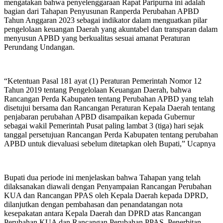
mengatakan bahwa penyelenggaraan Rapat Paripurna ini adalah
bagian dari Tahapan Penyusunan Ranperda Perubahan APBD
Tahun Anggaran 2023 sebagai indikator dalam menguatkan pilar
pengelolaan keuangan Daerah yang akuntabel dan transparan dalam
menyusun APBD yang berkualitas sesuai amanat Peraturan
Perundang Undangan.
“Ketentuan Pasal 181 ayat (1) Peraturan Pemerintah Nomor 12
Tahun 2019 tentang Pengelolaan Keuangan Daerah, bahwa
Rancangan Perda Kabupaten tentang Perubahan APBD yang telah
disetujui bersama dan Rancangan Peraturan Kepala Daerah tentang
penjabaran perubahan APBD disampaikan kepada Gubernur
sebagai wakil Pemerintah Pusat paling lambat 3 (tiga) hari sejak
tanggal persetujuan Rancangan Perda Kabupaten tentang perubahan
APBD untuk dievaluasi sebelum ditetapkan oleh Bupati,” Ucapnya
Bupati dua periode ini menjelaskan bahwa Tahapan yang telah
dilaksanakan diawali dengan Penyampaian Rancangan Perubahan
KUA dan Rancangan PPAS oleh Kepala Daerah kepada DPRD,
dilanjutkan dengan pembahasan dan penandatangan nota
kesepakatan antara Kepala Daerah dan DPRD atas Rancangan
Perubahan KUA dan Rancangan Perubahan PPAS, Penerbitan