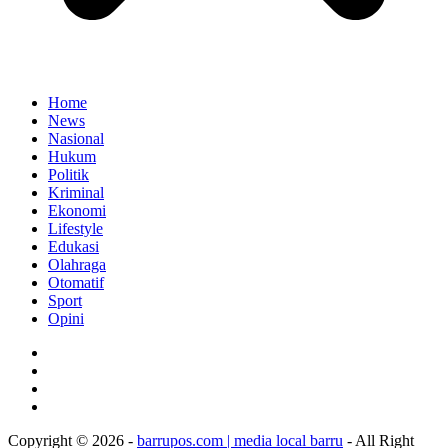
Home
News
Nasional
Hukum
Politik
Kriminal
Ekonomi
Lifestyle
Edukasi
Olahraga
Otomatif
Sport
Opini
Copyright © 2026 -
barrupos.com | media local barru
- All Right