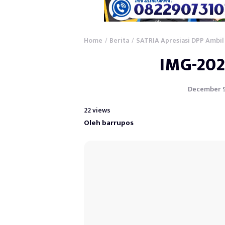
Home
Berita
SATRIA Apresiasi DPP Ambil
/
/
IMG-20
December 9,
22 views
Oleh barrupos