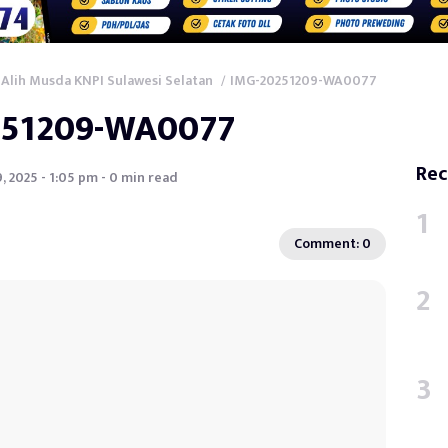
 Alih Musda KNPI Sulawesi Selatan
IMG-20251209-WA0077
/
251209-WA0077
Rec
 2025 - 1:05 pm - 0 min read
Comment: 0