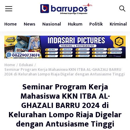
Home
News
Nasional
Hukum
Politik
Kriminal
Home
Edukasi
/
/
Seminar Program Kerja Mahasiswa KKN ITBA AL-GHAZALI BARRU
2024 di Kelurahan Lompo Riaja Digelar dengan Antusiasme Tinggi
Seminar Program Kerja
Mahasiswa KKN ITBA AL-
GHAZALI BARRU 2024 di
Kelurahan Lompo Riaja Digelar
dengan Antusiasme Tinggi