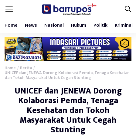
Home
News
Nasional
Hukum
Politik
Kriminal
Home
Berita
/
/
UNICEF dan JENEWA Dorong Kolaborasi Pemda, Tenaga Kesehatan
dan Tokoh Masyarakat Untuk Cegah Stunting
UNICEF dan JENEWA Dorong
Kolaborasi Pemda, Tenaga
Kesehatan dan Tokoh
Masyarakat Untuk Cegah
Stunting