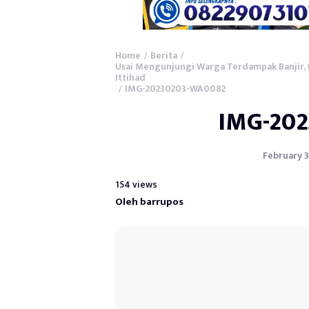
Home
Berita
/
/
Usai Mengunjungi Warga Terdampak Banjir, B
Ittihad
IMG-20230203-WA0082
/
IMG-20
February 3
154 views
Oleh barrupos