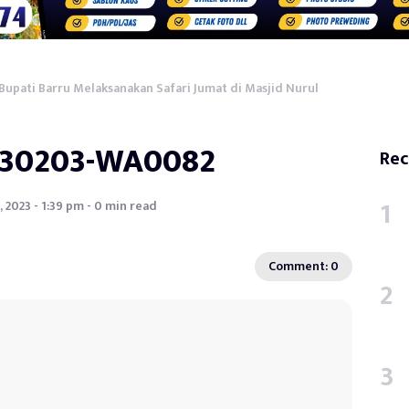
upati Barru Melaksanakan Safari Jumat di Masjid Nurul
230203-WA0082
Rec
, 2023 - 1:39 pm - 0 min read
Comment: 0