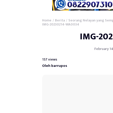
Home
Berita
Seorang Nelayan yang Semp
/
/
IMG-20230214-WA0034
IMG-20
February 14
157 views
Oleh barrupos