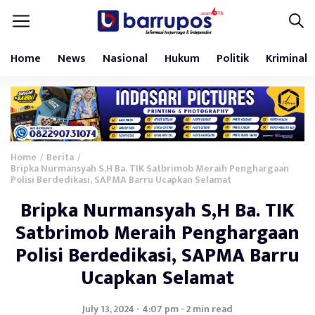
Home
News
Nasional
Hukum
Politik
Kriminal
Home
Berita
/
/
Bripka Nurmansyah S,H Ba. TIK Satbrimob Meraih Penghargaan
Polisi Berdedikasi, SAPMA Barru Ucapkan Selamat
Bripka Nurmansyah S,H Ba. TIK
Satbrimob Meraih Penghargaan
Polisi Berdedikasi, SAPMA Barru
Ucapkan Selamat
July 13, 2024 - 4:07 pm - 2 min read