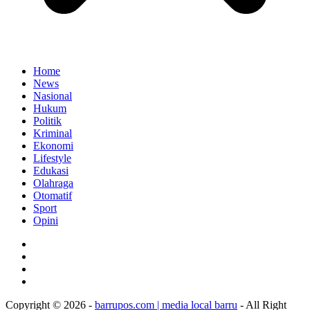
Home
News
Nasional
Hukum
Politik
Kriminal
Ekonomi
Lifestyle
Edukasi
Olahraga
Otomatif
Sport
Opini
Copyright © 2026 -
barrupos.com | media local barru
- All Right