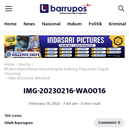
Home
News
Nasional
Hukum
Politik
Kriminal
Home
Berita
/
/
Bhabin Kamtibmas Desa Harapan Dukung Posyandu Cegah
Stunting
IMG-20230216-WA0016
/
IMG-20230216-WA0016
February 16, 2023 - 7:44 am - 0 min read
166 views
Oleh barrupos
Comment: 0