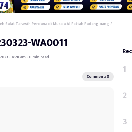
Saleh Salat Tarawih Perdana di Musala Al Fattah Padangloang
/
230323-WA0011
Rec
2023 - 4:28 am - 0 min read
Comment: 0