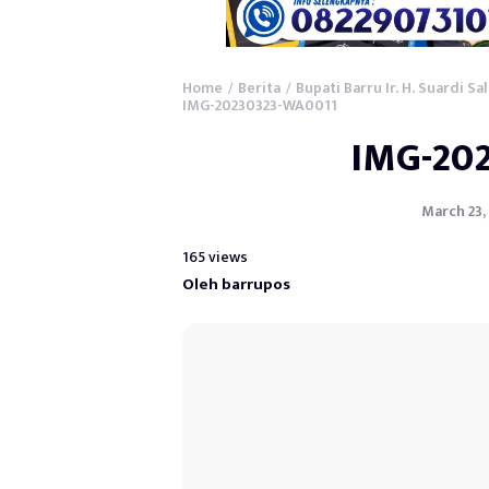
Home
Berita
Bupati Barru Ir. H. Suardi 
/
/
IMG-20230323-WA0011
IMG-20
March 23, 
165 views
Oleh barrupos