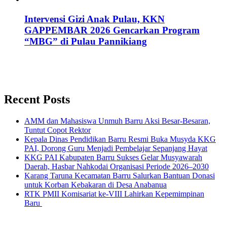
Intervensi Gizi Anak Pulau, KKN
GAPPEMBAR 2026 Gencarkan Program
“MBG” di Pulau Pannikiang
Recent Posts
AMM dan Mahasiswa Unmuh Barru Aksi Besar-Besaran,
Tuntut Copot Rektor
Kepala Dinas Pendidikan Barru Resmi Buka Musyda KKG
PAI, Dorong Guru Menjadi Pembelajar Sepanjang Hayat
KKG PAI Kabupaten Barru Sukses Gelar Musyawarah
Daerah, Hasbar Nahkodai Organisasi Periode 2026–2030
Karang Taruna Kecamatan Barru Salurkan Bantuan Donasi
untuk Korban Kebakaran di Desa Anabanua
RTK PMII Komisariat ke-VIII Lahirkan Kepemimpinan
Baru