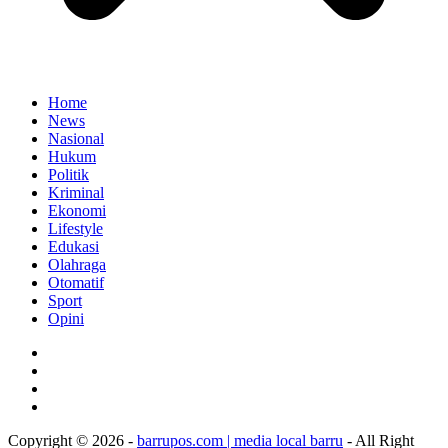
Home
News
Nasional
Hukum
Politik
Kriminal
Ekonomi
Lifestyle
Edukasi
Olahraga
Otomatif
Sport
Opini
Copyright © 2026 -
barrupos.com | media local barru
- All Right