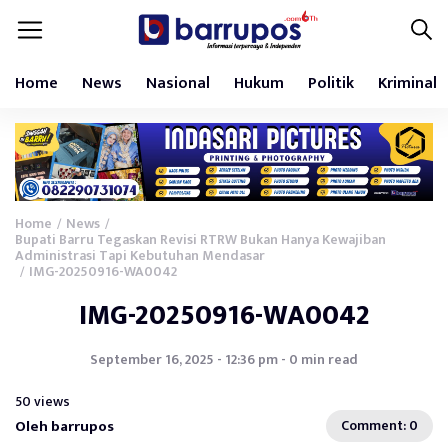
Home
News
Nasional
Hukum
Politik
Kriminal
Home
News
/
/
Bupati Barru Tegaskan Revisi RTRW Bukan Hanya Kewajiban
Administrasi Tapi Kebutuhan Mendasar
IMG-20250916-WA0042
/
IMG-20250916-WA0042
September 16, 2025 - 12:36 pm - 0 min read
50 views
Oleh barrupos
Comment: 0