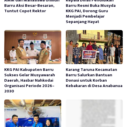
AMM dan Mahasiswa Unmuh
Kepala Dinas Pendidikan
Barru Aksi Besar-Besaran,
Barru Resmi Buka Musyda
Tuntut Copot Rektor
KKG PAI, Dorong Guru
Menjadi Pembelajar
Sepanjang Hayat
KKG PAI Kabupaten Barru
Karang Taruna Kecamatan
Sukses Gelar Musyawarah
Barru Salurkan Bantuan
Daerah, Hasbar Nahkodai
Donasi untuk Korban
Organisasi Periode 2026–
Kebakaran di Desa Anabanua
2030