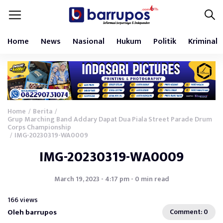
Home
News
Nasional
Hukum
Politik
Kriminal
Home
Berita
/
/
Grup Marching Band Addary Dapat Dua Piala Street Parade Drum
Corps Championship
IMG-20230319-WA0009
/
IMG-20230319-WA0009
March 19, 2023 - 4:17 pm - 0 min read
166 views
Oleh barrupos
Comment: 0