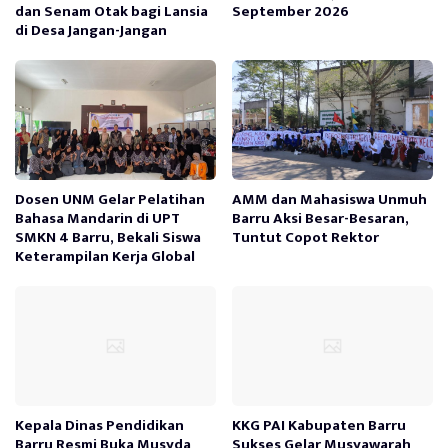
dan Senam Otak bagi Lansia
September 2026
di Desa Jangan-Jangan
Dosen UNM Gelar Pelatihan
AMM dan Mahasiswa Unmuh
Bahasa Mandarin di UPT
Barru Aksi Besar-Besaran,
SMKN 4 Barru, Bekali Siswa
Tuntut Copot Rektor
Keterampilan Kerja Global
Kepala Dinas Pendidikan
KKG PAI Kabupaten Barru
Barru Resmi Buka Musyda
Sukses Gelar Musyawarah