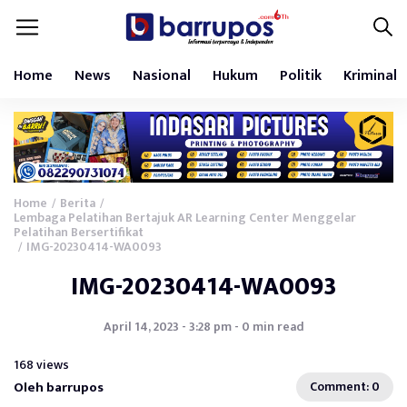
Home
News
Nasional
Hukum
Politik
Kriminal
Home
Berita
/
/
Lembaga Pelatihan Bertajuk AR Learning Center Menggelar
Pelatihan Bersertifikat
IMG-20230414-WA0093
/
IMG-20230414-WA0093
April 14, 2023 - 3:28 pm - 0 min read
168 views
Oleh barrupos
Comment: 0