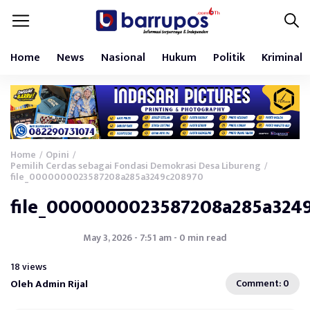
Home
News
Nasional
Hukum
Politik
Kriminal
Home
Opini
/
/
Pemilih Cerdas sebagai Fondasi Demokrasi Desa Libureng
/
file_0000000023587208a285a3249c208970
file_0000000023587208a285a324
May 3, 2026 - 7:51 am - 0 min read
18 views
Oleh Admin Rijal
Comment: 0