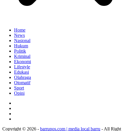
Home
News
Nasional
Hukum
Politik
Kriminal
Ekonomi
Lifestyle
Edukasi
Olahraga
Otomatif
Sport
Opini
Copyright © 2026 -
barrupos.com | media local barru
- All Right