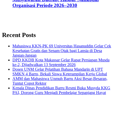
Organisasi Periode 2026–2030
Recent Posts
Mahasiswa KKN-PK 69 Universitas Hasanuddin Gelar Cek
Kesehatan Gratis dan Senam Otak bagi Lansia di Desa
Jangan-Jangan
DPD KKDB Kota Makassar Gelar Rapat Persiapan Musda
ke-2, Dijadwalkan 13 September 2026
Dosen UNM Gelar Pelatihan Bahasa Mandarin di UPT
SMKN 4 Barru, Bekali Siswa Keterampilan Kerja Global
AMM dan Mahasiswa Unmuh Barru Aksi Besar-Besaran,
Tuntut Copot Rektor
Kepala Dinas Pendidikan Barru Resmi Buka Musyda KKG
PAI, Dorong Guru Menjadi Pembelajar Sepanjang Hayat