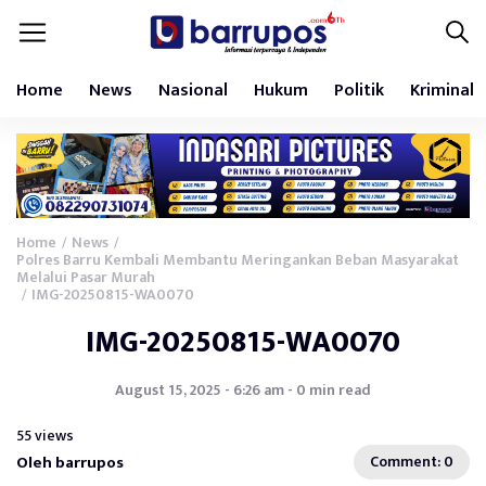
Home
News
Nasional
Hukum
Politik
Kriminal
Home
News
/
/
Polres Barru Kembali Membantu Meringankan Beban Masyarakat
Melalui Pasar Murah
IMG-20250815-WA0070
/
IMG-20250815-WA0070
August 15, 2025 - 6:26 am - 0 min read
55 views
Oleh barrupos
Comment: 0