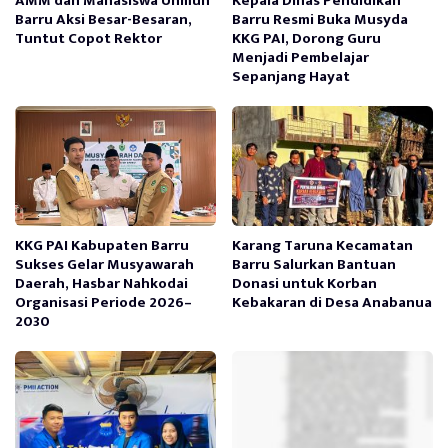
AMM dan Mahasiswa Unmuh
Kepala Dinas Pendidikan
Barru Aksi Besar-Besaran,
Barru Resmi Buka Musyda
Tuntut Copot Rektor
KKG PAI, Dorong Guru
Menjadi Pembelajar
Sepanjang Hayat
KKG PAI Kabupaten Barru
Karang Taruna Kecamatan
Sukses Gelar Musyawarah
Barru Salurkan Bantuan
Daerah, Hasbar Nahkodai
Donasi untuk Korban
Organisasi Periode 2026–
Kebakaran di Desa Anabanua
2030