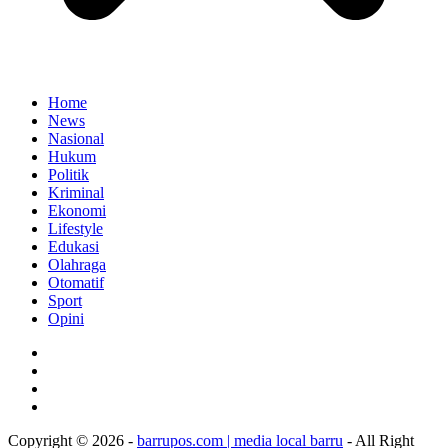
Home
News
Nasional
Hukum
Politik
Kriminal
Ekonomi
Lifestyle
Edukasi
Olahraga
Otomatif
Sport
Opini
Copyright © 2026 -
barrupos.com | media local barru
- All Right