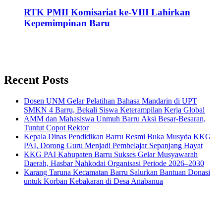
RTK PMII Komisariat ke-VIII Lahirkan
Kepemimpinan Baru
Recent Posts
Dosen UNM Gelar Pelatihan Bahasa Mandarin di UPT
SMKN 4 Barru, Bekali Siswa Keterampilan Kerja Global
AMM dan Mahasiswa Unmuh Barru Aksi Besar-Besaran,
Tuntut Copot Rektor
Kepala Dinas Pendidikan Barru Resmi Buka Musyda KKG
PAI, Dorong Guru Menjadi Pembelajar Sepanjang Hayat
KKG PAI Kabupaten Barru Sukses Gelar Musyawarah
Daerah, Hasbar Nahkodai Organisasi Periode 2026–2030
Karang Taruna Kecamatan Barru Salurkan Bantuan Donasi
untuk Korban Kebakaran di Desa Anabanua