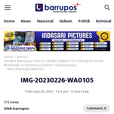
Home
News
Nasional
Hukum
Politik
Kriminal
Home
Berita
/
/
Sambut Ramadan 1444 H, FMDKI Siapkan 55 Titik Kajian Ilmiah
Muslimah se-Indonesia, Daftar Sekarang Juga
IMG-20230226-WA0105
/
IMG-20230226-WA0105
February 26, 2023 - 1:54 pm - 0 min read
175 views
Oleh barrupos
Comment: 0