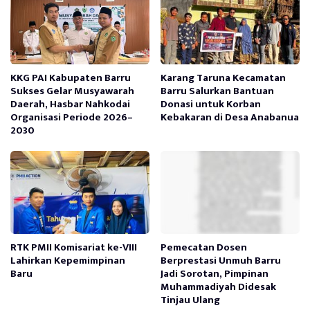
KKG PAI Kabupaten Barru
Karang Taruna Kecamatan
Sukses Gelar Musyawarah
Barru Salurkan Bantuan
Daerah, Hasbar Nahkodai
Donasi untuk Korban
Organisasi Periode 2026–
Kebakaran di Desa Anabanua
2030
RTK PMII Komisariat ke-VIII
Pemecatan Dosen
Lahirkan Kepemimpinan
Berprestasi Unmuh Barru
Baru
Jadi Sorotan, Pimpinan
Muhammadiyah Didesak
Tinjau Ulang