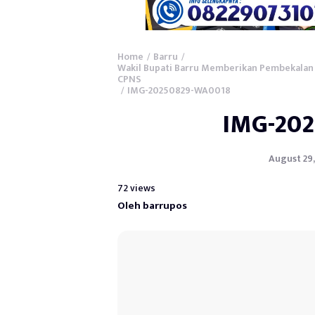
Home
Barru
/
/
Wakil Bupati Barru Memberikan Pembekala
CPNS
IMG-20250829-WA0018
/
IMG-20
August 29,
72 views
Oleh barrupos