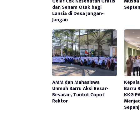
Gelar Cek Kesehatan Gratis
Musda 
dan Senam Otak bagi
Septe
Lansia di Desa Jangan-
Jangan
AMM dan Mahasiswa
Kepala
Unmuh Barru Aksi Besar-
Barru 
Besaran, Tuntut Copot
KKG PA
Rektor
Menjad
Sepanj