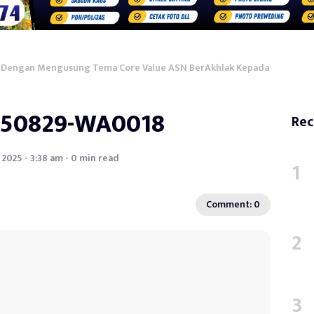
n Dengan Mengusung Tema Core Value ASN BerAkhlak Kepada
250829-WA0018
Rec
 2025 - 3:38 am - 0 min read
Comment: 0