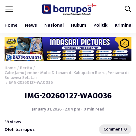
Home
News
Nasional
Hukum
Politik
Kriminal
Home
Berita
/
/
Cabe Jamu Jember Mulai Ditanam di Kabupaten Barru, Pertama di
Sulawesi Selatan
IMG-20260127-WA0036
/
IMG-20260127-WA0036
January 31, 2026 - 2:04 pm - 0 min read
39 views
Oleh barrupos
Comment: 0