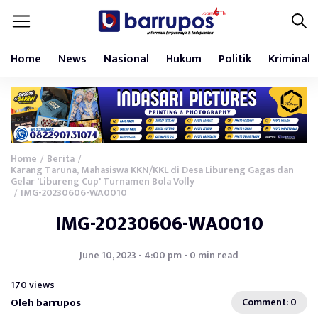
Home
News
Nasional
Hukum
Politik
Kriminal
Home
Berita
/
/
Karang Taruna, Mahasiswa KKN/KKL di Desa Libureng Gagas dan
Gelar 'Libureng Cup' Turnamen Bola Volly
IMG-20230606-WA0010
/
IMG-20230606-WA0010
June 10, 2023 - 4:00 pm - 0 min read
170 views
Oleh barrupos
Comment: 0