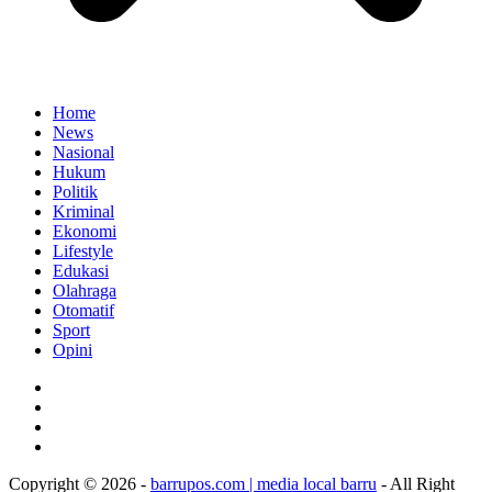
Home
News
Nasional
Hukum
Politik
Kriminal
Ekonomi
Lifestyle
Edukasi
Olahraga
Otomatif
Sport
Opini
Copyright © 2026 -
barrupos.com | media local barru
- All Right