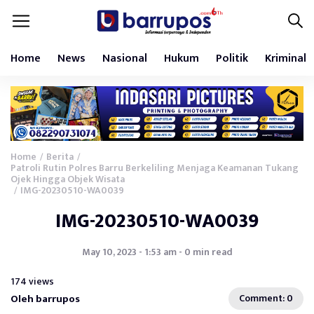
Home
News
Nasional
Hukum
Politik
Kriminal
Home
Berita
/
/
Patroli Rutin Polres Barru Berkeliling Menjaga Keamanan Tukang
Ojek Hingga Objek Wisata
IMG-20230510-WA0039
/
IMG-20230510-WA0039
May 10, 2023 - 1:53 am - 0 min read
174 views
Oleh barrupos
Comment: 0