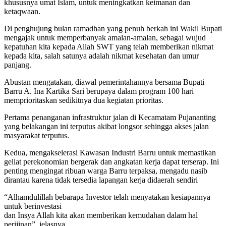
khususnya umat Islam, untuk meningkatkan keimanan dan
ketaqwaan.
Di penghujung bulan ramadhan yang penuh berkah ini Wakil Bupati
mengajak untuk memperbanyak amalan-amalan, sebagai wujud
kepatuhan kita kepada Allah SWT yang telah memberikan nikmat
kepada kita, salah satunya adalah nikmat kesehatan dan umur
panjang.
Abustan mengatakan, diawal pemerintahannya bersama Bupati
Barru A. Ina Kartika Sari berupaya dalam program 100 hari
memprioritaskan sedikitnya dua kegiatan prioritas.
Pertama penanganan infrastruktur jalan di Kecamatam Pujananting
yang belakangan ini terputus akibat longsor sehingga akses jalan
masyarakat terputus.
Kedua, mengakselerasi Kawasan Industri Barru untuk memastikan
geliat perekonomian bergerak dan angkatan kerja dapat terserap. Ini
penting mengingat ribuan warga Barru terpaksa, mengadu nasib
dirantau karena tidak tersedia lapangan kerja didaerah sendiri
“Alhamdulillah bebarapa Investor telah menyatakan kesiapannya
untuk berinvestasi
dan Insya Allah kita akan memberikan kemudahan dalam hal
perijinan”, jelasnya