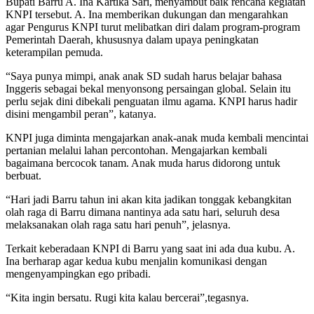
Bupati Barru A. Ina Kartika Sari, menyambut baik rencana kegiatan
KNPI tersebut. A. Ina memberikan dukungan dan mengarahkan
agar Pengurus KNPI turut melibatkan diri dalam program-program
Pemerintah Daerah, khususnya dalam upaya peningkatan
keterampilan pemuda.
“Saya punya mimpi, anak anak SD sudah harus belajar bahasa
Inggeris sebagai bekal menyonsong persaingan global. Selain itu
perlu sejak dini dibekali penguatan ilmu agama. KNPI harus hadir
disini mengambil peran”, katanya.
KNPI juga diminta mengajarkan anak-anak muda kembali mencintai
pertanian melalui lahan percontohan. Mengajarkan kembali
bagaimana bercocok tanam. Anak muda harus didorong untuk
berbuat.
“Hari jadi Barru tahun ini akan kita jadikan tonggak kebangkitan
olah raga di Barru dimana nantinya ada satu hari, seluruh desa
melaksanakan olah raga satu hari penuh”, jelasnya.
Terkait keberadaan KNPI di Barru yang saat ini ada dua kubu. A.
Ina berharap agar kedua kubu menjalin komunikasi dengan
mengenyampingkan ego pribadi.
“Kita ingin bersatu. Rugi kita kalau bercerai”,tegasnya.