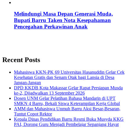
Melindungi Masa Depan Generasi Muda,
Bupati Barru Taken Nota Kesepahaman
Pencegahan Perkawinan Anak
Recent Posts
Mahasiswa KKN-PK 69 Universitas Hasanuddin Gelar Cek
Kesehatan Gratis dan Senam Otak bagi Lansia di Desa
Jangan-Jangan
DPD KKDB Kota Makassar Gelar Rapat Persiapan Musda
ke-2, Dijadwalkan 13 September 2026
Dosen UNM Gelar Pelatihan Bahasa Mandarin di UPT
SMKN 4 Barru, Bekali Siswa Keterampilan Kerja Global
AMM dan Mahasiswa Unmuh Barru Aksi Besar-Besaran,
Tuntut Copot Rektor
Kepala Dinas Pendidikan Barru Resmi Buka Musyda KKG
PAI, Dorong Guru Menjadi Pembelajar Sepanjang Hayat