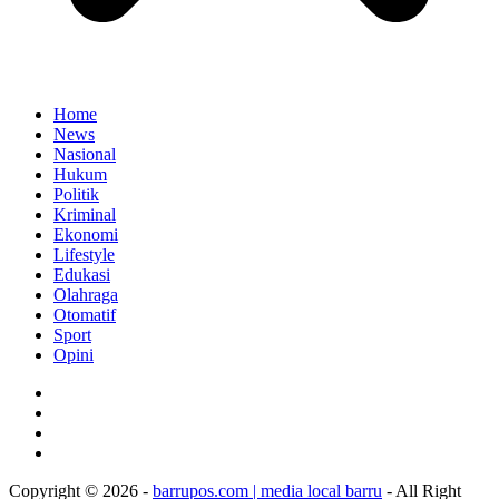
Home
News
Nasional
Hukum
Politik
Kriminal
Ekonomi
Lifestyle
Edukasi
Olahraga
Otomatif
Sport
Opini
Copyright © 2026 -
barrupos.com | media local barru
- All Right