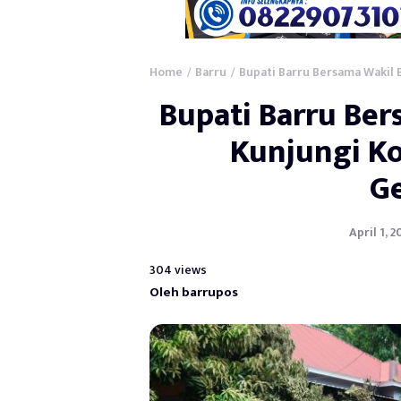
Home
Barru
Bupati Barru Bersama Wakil
/
/
Bupati Barru Ber
Kunjungi K
G
April 1, 
304 views
Oleh barrupos