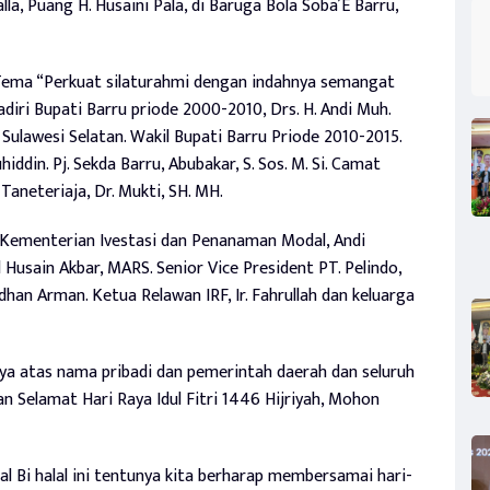
a, Puang H. Husaini Pala, di Baruga Bola Soba’E Barru,
 Tema “Perkuat silaturahmi dengan indahnya semangat
diri Bupati Barru priode 2000-2010, Drs. H. Andi Muh.
ulawesi Selatan. Wakil Bupati Barru Priode 2010-2015.
ddin. Pj. Sekda Barru, Abubakar, S. Sos. M. Si. Camat
 Taneteriaja, Dr. Mukti, SH. MH.
n Kementerian Ivestasi dan Penanaman Modal, Andi
Husain Akbar, MARS. Senior Vice President PT. Pelindo,
han Arman. Ketua Relawan IRF, Ir. Fahrullah dan keluarga
ya atas nama pribadi dan pemerintah daerah dan seluruh
Selamat Hari Raya Idul Fitri 1446 Hijriyah, Mohon
lal Bi halal ini tentunya kita berharap membersamai hari-