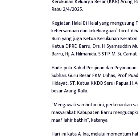
Kerukunan Keluarga Besar (KKB) Arung Rall
Rabu 2/4/2025.
Kegiatan Halal Bi Halal yang mengusung
kebersamaan dan kekeluargaan” turut diha
Rum yang juga Ketua Kerukunan Keraton S
Ketua DPRD Barru, Drs. H. Syamsuddin Muhi
Barru, Hj. A. Hilmanida, S.STP. M. Si, Camat
Hadir pula Kabid Perijinan dan Peyanana
Subhan. Guru Besar FKM Unhas, Prof Puad 
Hidayat, ST. Ketua KKDB Serui Papua,H. Ad
besar Arung Ralla.
“Mengawali sambutan ini, perkenankan sa
masyarakat Kabupaten Barru mengucapkan 
maaf lahir bathin”, katanya.
Hari ini kata A. Ina, melalui momentum ha