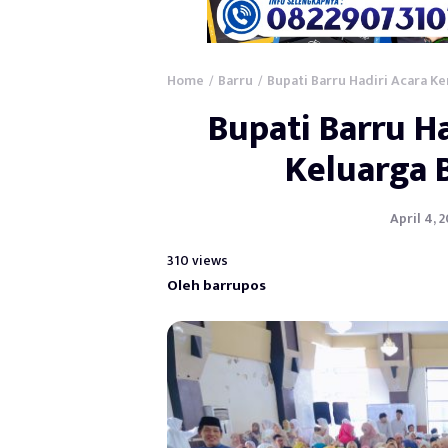
Home
Barru
Bupati Barru Hadiri Acara K
/
/
Bupati Barru H
Keluarga 
April 4, 
310 views
Oleh barrupos