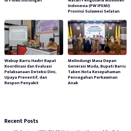
di Pulau Dutungan
Ikatan Pengusaha Muslimah
Indonesia (PW IPEMI)
Provinsi Sulawesi Selatan
Wabup Barru Hadiri Rapat
Melindungi Masa Depan
Koordinasi dan Evaluasi
Generasi Muda, Bupati Barru
Pelaksanaan Deteksi Dini,
Taken Nota Kesepahaman
Upaya Preventif, dan
Pencegahan Perkawinan
Respon Penyakit
Anak
Recent Posts