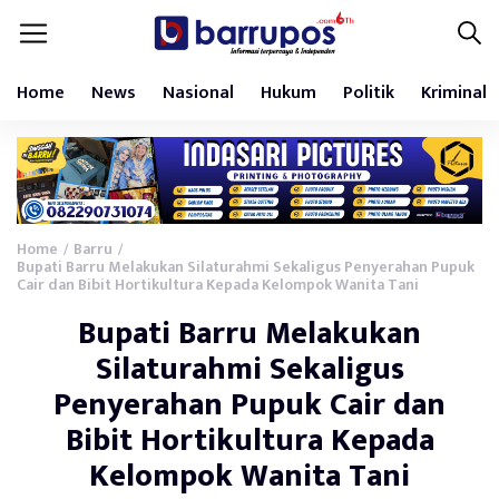
Home
News
Nasional
Hukum
Politik
Kriminal
Home
Barru
/
/
Bupati Barru Melakukan Silaturahmi Sekaligus Penyerahan Pupuk
Cair dan Bibit Hortikultura Kepada Kelompok Wanita Tani
Bupati Barru Melakukan
Silaturahmi Sekaligus
Penyerahan Pupuk Cair dan
Bibit Hortikultura Kepada
Kelompok Wanita Tani