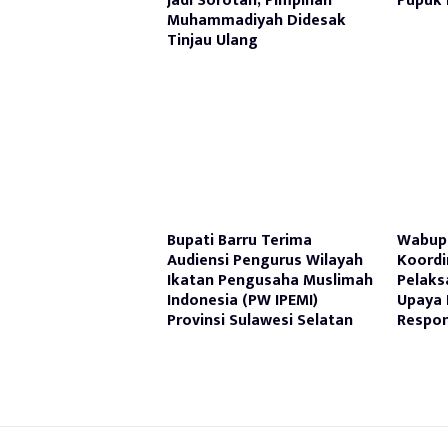
Jadi Sorotan, Pimpinan
Pupuk 
Muhammadiyah Didesak
Tinjau Ulang
Bupati Barru Terima
Wabup 
Audiensi Pengurus Wilayah
Koordi
Ikatan Pengusaha Muslimah
Pelaks
Indonesia (PW IPEMI)
Upaya 
Provinsi Sulawesi Selatan
Respon