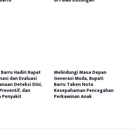
Barru
di Pulau Dutungan
Barru Hadiri Rapat
Melindungi Masa Depan
nasi dan Evaluasi
Generasi Muda, Bupati
anaan Deteksi Dini,
Barru Taken Nota
Preventif, dan
Kesepahaman Pencegahan
 Penyakit
Perkawinan Anak