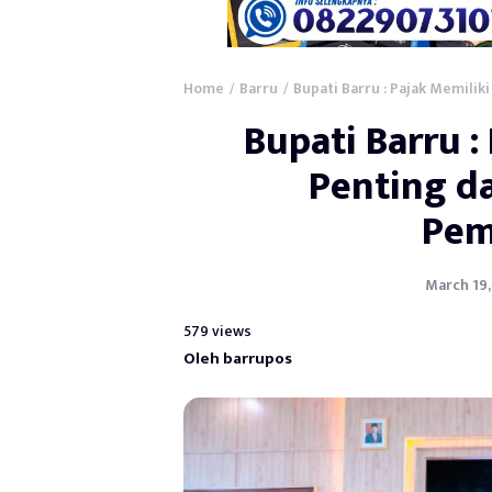
Home
Barru
Bupati Barru : Pajak Memili
/
/
Bupati Barru :
Penting d
Pem
March 19,
579 views
Oleh barrupos